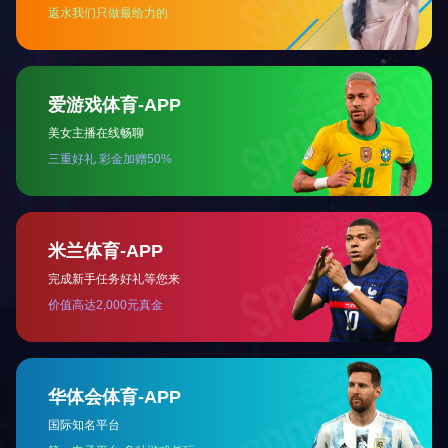
米兰体育
电话：0312-6783309
邮编：071000
邮箱：bdkeh@sina.com
网址：http://www.fzybyh.com
地址：保定市北二环5699号大学科技园1-B-502
Copyright © 米兰体育 All Rights Reserved
冀ICP备2022022307
号-1
网站制作
：
三金网络
冀公网安备 13060202001156号
华体会体育
|
华体会体育
|
米兰网页版
|
hth·华体会(中国)官方网站
|
开云